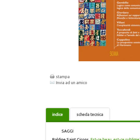
stampa
Invia ad un amico
indice
scheda tecnica
SAGGI
Baldine Saint Girons,
Est-ce beau, est-ce sublim