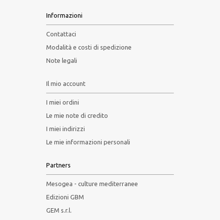
Informazioni
UBI SOCIETAS IBI IUS
Contattaci
VARIA
Modalità e costi di spedizione
Note legali
UMANESIMO DEI MODERNI
Il mio account
QUADERNI DI MESSANA
I miei ordini
Le mie note di credito
QUADERNI DELL’ASSOCIAZIONE ITALO-
TEDESCA
I miei indirizzi
Le mie informazioni personali
PHILOSOPHICA
Partners
SAGGI DI DIRITTO E POLITICA
Mesogea - culture mediterranee
AGROALIMENTARE
Edizioni GBM
GEM s.r.l.