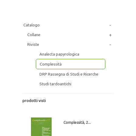
IL TESTO
IRIDE
-
Catalogo
+
Collane
ITINERARI ERUDITI
-
Riviste
ITINERARI SICILIANI
Analecta papyrologica
Complessità
L’ALBUM
DRP Rassegna di Studi e Ricerche
L'UNIVERSO
Studi tardoantichi
Tra occhio e obiettivo
MONOGRAFIE DI ARCHEOLOGIA
€ 17,10
prodotti visti
€ 18,00
MONUMENTA IURIDICA SICILIENSIA
Analecta Papyrologica
XXXVIII (2024-2)
Complessità, 2...
€ 114,00
MONUMENTA HUMANITATIS
€ 120,00