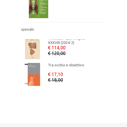
MORGANA
Tra occhio e obiettivo
€ 17,10
NECROPOLI DELLA SICILIA ANTICA
€ 18,00
specials
Analecta Papyrologica
PENSIERO POLITICO
XXXVIII (2024-2)
€ 114,00
€ 120,00
RICERCA PAPIROLOGICA
Tra occhio e obiettivo
RICERCHE MONOGRAFICHE
€ 17,10
€ 18,00
RIFLESSI
STUDI E TESTI
TEATRO SICILIANO
TESTIMONIANZE