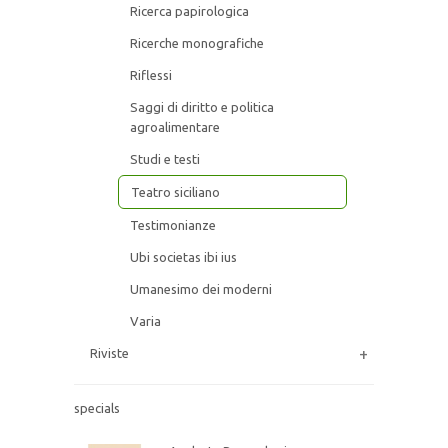
Ricerca papirologica
Ricerche monografiche
Riflessi
Saggi di diritto e politica
agroalimentare
Studi e testi
Tra occhio e obiettivo
Teatro siciliano
€ 17,10
€ 18,00
Testimonianze
Ubi societas ibi ius
Analecta Papyrologica
XXXVIII (2024-2)
Umanesimo dei moderni
€ 114,00
€ 120,00
Varia
+
Riviste
Tra occhio e obiettivo
€ 17,10
specials
€ 18,00