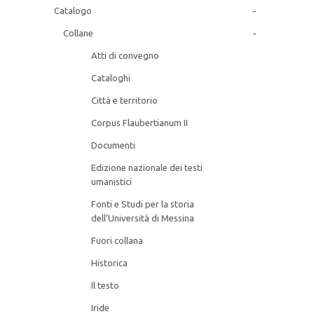
-
Catalogo
MORGANA
-
Collane
NECROPOLI DELLA SICILIA ANTICA
Atti di convegno
Cataloghi
PENSIERO POLITICO
Città e territorio
Corpus Flaubertianum II
RICERCA PAPIROLOGICA
Documenti
RICERCHE MONOGRAFICHE
Edizione nazionale dei testi
umanistici
RIFLESSI
Fonti e Studi per la storia
dell’Università di Messina
STUDI E TESTI
Fuori collana
Historica
TEATRO SICILIANO
Il testo
TESTIMONIANZE
Iride