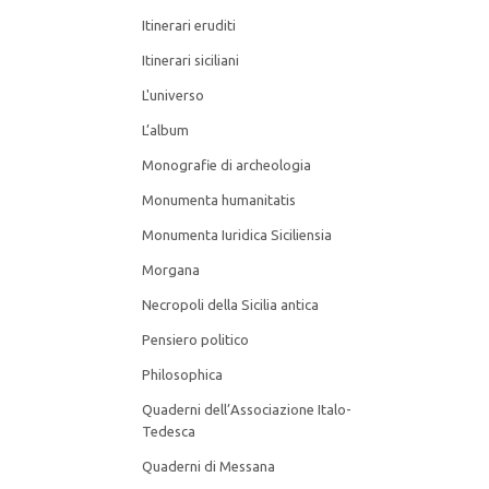
Itinerari eruditi
UBI SOCIETAS IBI IUS
Itinerari siciliani
VARIA
L'universo
L’album
UMANESIMO DEI MODERNI
Monografie di archeologia
Monumenta humanitatis
QUADERNI DI MESSANA
Monumenta Iuridica Siciliensia
QUADERNI DELL’ASSOCIAZIONE ITALO-
Morgana
TEDESCA
Necropoli della Sicilia antica
PHILOSOPHICA
Pensiero politico
Philosophica
SAGGI DI DIRITTO E POLITICA
Quaderni dell’Associazione Italo-
AGROALIMENTARE
Tedesca
Quaderni di Messana