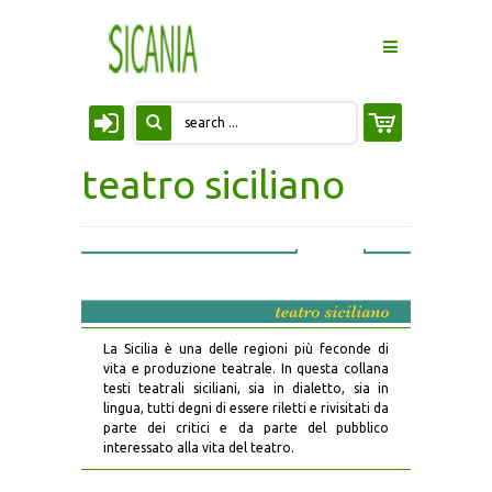
HOME
teatro siciliano
LA CASA EDITRICE
PROMOZIONE E DISTRIBUZIONE
CONTATTACI
CATALOGO
La Sicilia è una delle regioni più feconde di
vita e produzione teatrale. In questa collana
testi teatrali siciliani, sia in dialetto, sia in
COLLANE
lingua, tutti degni di essere riletti e rivisitati da
parte dei critici e da parte del pubblico
interessato alla vita del teatro.
ATTI DI CONVEGNO
RIVISTE