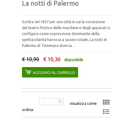
La notti di Palermo
IL TESTO
IRIDE
Scritta nel 1637 per una città in cui la concezione
del teatro festivo delle macchine e degli apparati si
configura come espressione dominante della
ITINERARI ERUDITI
spettacolarità barocca a spazio totale, La notti di
Palermu di Tommaso Aversa…
ITINERARI SICILIANI
€ 10,90
€ 10,36
disponibile
L’ALBUM
AGGIUNGI AL CARRELLO
L'UNIVERSO
MONOGRAFIE DI ARCHEOLOGIA
-
visualizza come:
MONUMENTA IURIDICA SICILIENSIA
ordina:
MONUMENTA HUMANITATIS