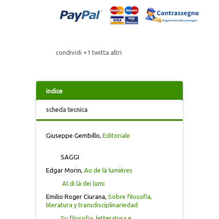
IL TESTO
IRIDE
condividi
+1
twitta
altri
ITINERARI ERUDITI
ITINERARI SICILIANI
indice
L’ALBUM
scheda tecnica
L'UNIVERSO
Giuseppe Gembillo,
Editoriale
MONOGRAFIE DI ARCHEOLOGIA
SAGGI
Edgar Morin,
Au de là lumiéres
MONUMENTA IURIDICA SICILIENSIA
Al di là dei lumi
Emilio Roger Ciurana,
Sobre filosofía,
literatura y transdisciplinariedad
MONUMENTA HUMANITATIS
Su filosofia, letteratura e