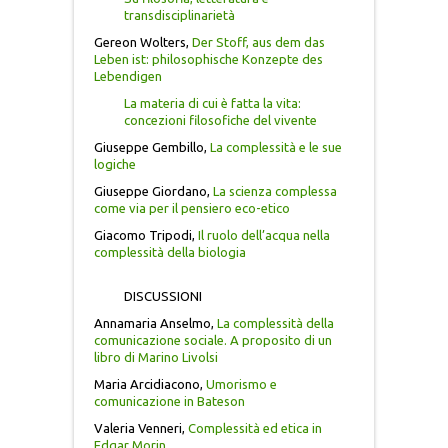
transdisciplinarietà
MORGANA
Gereon Wolters,
Der Stoff, aus dem das
Leben ist: philosophische Konzepte des
NECROPOLI DELLA SICILIA ANTICA
Lebendigen
La materia di cui è fatta la vita:
concezioni filosofiche del vivente
PENSIERO POLITICO
Giuseppe Gembillo,
La complessità e le sue
logiche
RICERCA PAPIROLOGICA
Giuseppe Giordano,
La scienza complessa
come via per il pensiero eco-etico
RICERCHE MONOGRAFICHE
Giacomo Tripodi,
Il ruolo dell’acqua nella
complessità della biologia
RIFLESSI
DISCUSSIONI
Annamaria Anselmo,
La complessità della
STUDI E TESTI
comunicazione sociale. A proposito di un
libro di Marino Livolsi
TEATRO SICILIANO
Maria Arcidiacono,
Umorismo e
comunicazione in Bateson
Valeria Venneri,
Complessità ed etica in
TESTIMONIANZE
Edgar Morin