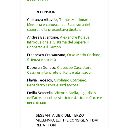
UBI SOCIETAS IBI IUS
RECENSIONI
Costanza Altavilla,
Tomàs Maldonado,
Memoria e conoscenza. Sulle sorti del
VARIA
sapere nella prospettiva digitale
Andrea Bellantone,
Alexandre Kojève,
UMANESIMO DEI MODERNI
Introduzione al Sistema del Sapere. Il
Concetto e il Tempo
QUADERNI DI MESSANA
Francesco Crapanzano,
Orso Mario Corbino,
Scienza e società
Deborah Donato,
Giuseppe Cacciatore,
QUADERNI DELL’ASSOCIAZIONE ITALO-
Cassirer interprete di Kant e altri saggi
TEDESCA
Flavia Tedesco,
Girolamo Cotroneo,
Benedetto Croce e altri ancora
PHILOSOPHICA
Emilia Scarcella,
Vittorio Stella, Il giudizio
dell’arte. La critica storico-estetica in Croce e
nei crociani
SAGGI DI DIRITTO E POLITICA
AGROALIMENTARE
SESSANTA LIBRI DEL TERZO
MILLENNIO, LETTI E CONSIGLIATI DAI
REDATTORI