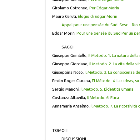
Girolamo Cotroneo,
Per Edgar Morin
Mauro Ceruti,
Elogio di Edgar Morin
Appel pour une pensée du Sud. Sesc – Rio 
Edgar Morin,
Pour une pensée du Sud Per un pen
SAGGI
Giuseppe Gembillo,
Il Metodo. 1. La natura della
Giuseppe Giordano,
Il Metodo. 2. La vita della vi
Giuseppina Noto,
Il Metodo. 3. La conoscenza d
Emilio Roger Ciurana,
El Método. 4. Las ideas, s
Sergio Manghi,
Il Metodo. 5. L’identità umana
Costanza Altavilla,
Il Metodo. 6. Etica
Annamaria Anselmo,
Il Metodo. 7. La ricorsività
TOMO II
DISCUSSIONI