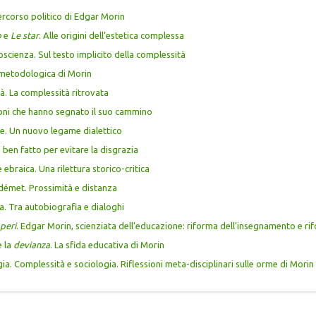
ercorso politico di Edgar Morin
o
e
Le star
. Alle origini dell’estetica complessa
scienza. Sul testo implicito della complessità
 metodologica di Morin
tà. La complessità ritrovata
ioni che hanno segnato il suo cammino
rore. Un nuovo legame dialettico
o ben fatto per evitare la disgrazia
ebraica. Una rilettura storico-critica
démet. Prossimità e distanza
ta. Tra autobiografia e dialoghi
aperi
. Edgar Morin, scienziata dell’educazione: riforma dell’insegnamento e ri
e la
devianza
. La sfida educativa di Morin
ia. Complessità e sociologia. Riflessioni meta-disciplinari sulle orme di Morin