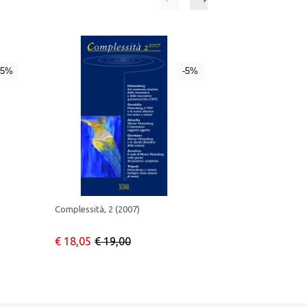
-5%
-5%
Complessità, 2 (2007)
Complessità, 1-2
€ 18,05
€ 19,00
€ 33,25
€ 35,