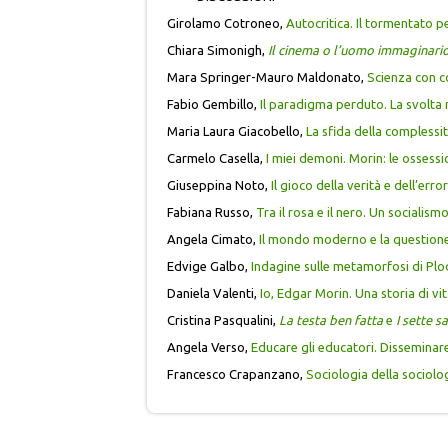
Girolamo Cotroneo,
Autocritica. Il tormentato p
Chiara Simonigh,
Il cinema o l’uomo immaginari
Mara Springer-Mauro Maldonato,
Scienza con co
Fabio Gembillo,
Il paradigma perduto. La svolta
Maria Laura Giacobello,
La sfida della complessi
Carmelo Casella,
I miei demoni. Morin: le ossess
Giuseppina Noto,
Il gioco della verità e dell’er
Fabiana Russo,
Tra il rosa e il nero. Un socialism
Angela Cimato,
Il mondo moderno e la questione 
Edvige Galbo,
Indagine sulle metamorfosi di Plo
Daniela Valenti,
Io, Edgar Morin. Una storia di vi
Cristina Pasqualini,
La testa ben fatta
e
I sette s
Angela Verso,
Educare gli educatori. Disseminar
Francesco Crapanzano,
Sociologia della sociolog