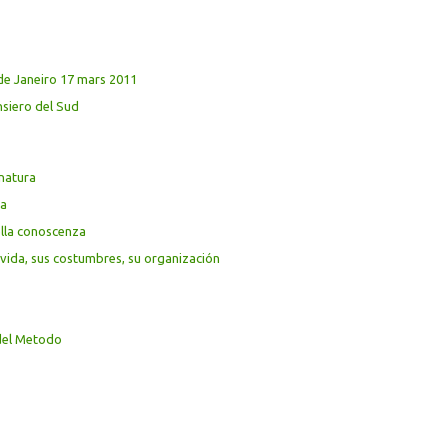
de Janeiro 17 mars 2011
siero del Sud
 natura
ta
ella conoscenza
u vida, sus costumbres, su organización
 del Metodo