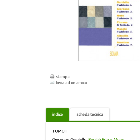
stampa
Invia ad un amico
indice
scheda tecnica
TOMO I
Giuseppe Gembillo,
Perché Edgar Morin