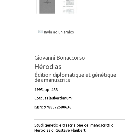
CATALOGHI
ANALECTA PAPYROLOGICA
CITTÀ E TERRITORIO
COMPLESSITÀ
Invia ad un amico
CORPUS FLAUBERTIANUM II
DRP RASSEGNA DI STUDI E RICERCHE
DOCUMENTI
STUDI TARDOANTICHI
Giovanni Bonaccorso
Hérodias
EDIZIONE NAZIONALE DEI TESTI
UMANISTICI
Édition diplomatique et génétique
des manuscrits
FONTI E STUDI PER LA STORIA
1995, pp. 488
DELL’UNIVERSITÀ DI MESSINA
Corpus Flaubertianum II
ISBN:
9788872680636
FUORI COLLANA
HISTORICA
Studi genetici e trascrizione dei manoscritti di
Hérodias di Gustave Flaubert