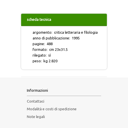
MORGANA
scheda tecnica
NECROPOLI DELLA SICILIA ANTICA
argomento
:
critica letteraria e filologia
PENSIERO POLITICO
anno di pubblicazione
:
1995
pagine
:
488
formato
:
cm 23x31.5
RICERCA PAPIROLOGICA
rilegato
:
sì
peso
:
kg 2.820
RICERCHE MONOGRAFICHE
RIFLESSI
Informazioni
STUDI E TESTI
Contattaci
TEATRO SICILIANO
Modalità e costi di spedizione
Note legali
TESTIMONIANZE