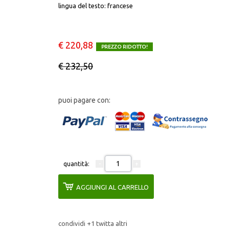
lingua del testo: francese
IL TESTO
IRIDE
€ 220,88
PREZZO RIDOTTO!
ITINERARI ERUDITI
€ 232,50
ITINERARI SICILIANI
puoi pagare con:
L’ALBUM
L'UNIVERSO
MONOGRAFIE DI ARCHEOLOGIA
quantità:
AGGIUNGI AL CARRELLO
MONUMENTA IURIDICA SICILIENSIA
MONUMENTA HUMANITATIS
condividi
+1
twitta
altri