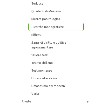
Tedesca
UBI SOCIETAS IBI IUS
Quaderni di Messana
Ricerca papirologica
VARIA
Ricerche monografiche
UMANESIMO DEI MODERNI
Riflessi
Saggi di diritto e politica
QUADERNI DI MESSANA
agroalimentare
Studi e testi
QUADERNI DELL’ASSOCIAZIONE ITALO-
TEDESCA
Teatro siciliano
Testimonianze
PHILOSOPHICA
Ubi societas ibi ius
Umanesimo dei moderni
SAGGI DI DIRITTO E POLITICA
Tra occhio e obiettivo
AGROALIMENTARE
Varia
€ 17,10
€ 18,00
+
Riviste