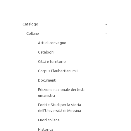
IL TESTO
IRIDE
-
Catalogo
-
Collane
ITINERARI ERUDITI
Atti di convegno
ITINERARI SICILIANI
Cataloghi
Città e territorio
L’ALBUM
Corpus Flaubertianum II
L'UNIVERSO
Documenti
Edizione nazionale dei testi
MONOGRAFIE DI ARCHEOLOGIA
umanistici
Fonti e Studi per la storia
MONUMENTA IURIDICA SICILIENSIA
dell’Università di Messina
Fuori collana
MONUMENTA HUMANITATIS
Historica