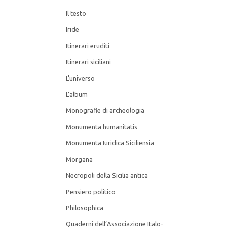
MORGANA
Il testo
Iride
NECROPOLI DELLA SICILIA ANTICA
Itinerari eruditi
Itinerari siciliani
PENSIERO POLITICO
L'universo
RICERCA PAPIROLOGICA
L’album
Monografie di archeologia
RICERCHE MONOGRAFICHE
Monumenta humanitatis
RIFLESSI
Monumenta Iuridica Siciliensia
Morgana
STUDI E TESTI
Necropoli della Sicilia antica
Pensiero politico
TEATRO SICILIANO
Philosophica
TESTIMONIANZE
Quaderni dell’Associazione Italo-