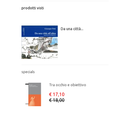
Analecta Papyrologica
XXXVIII (2024-2)
prodotti visti
€ 114,00
€ 120,00
Da una città...
Tra occhio e obiettivo
€ 17,10
€ 18,00
Analecta Papyrologica
XXXVIII (2024-2)
€ 114,00
specials
€ 120,00
Tra occhio e obiettivo
€ 17,10
€ 18,00