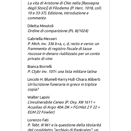
La vita di Aristone di Chio nella [Rassegna
MORGANA
degli Stoici] di Filodemo (P. Herc. 1018, coll.
10 e 33-37). Edizione, introduzione e
commento
NECROPOLI DELLA SICILIA ANTICA
Diletta Minutoli
Ordine di comparizione (PL III/1024)
PENSIERO POLITICO
Gabriella Messeri
P. Mich. inv. 336 b+a, c, d, recto e verso: un
frammento di registro fiscale di tasse
RICERCA PAPIROLOGICA
riscosse in denaro riutilizzato per un conto
privato di vino
Bianca Borrelli
RICERCHE MONOGRAFICHE
P. Ctybr inv. 107r: una lista militare latina
Lincoln H. Blumell-Kerry Hull-Chiara Aliberti
RIFLESSI
Un’iscrizione funeraria in greco in triplice
copia?
STUDI E TESTI
Walter Lapini
L’invulnerabile Ceneo (P. Oxy. XIII 1611 =
Acusilao di Argo 40A DK = FGrHist 2 F 22 =
TEATRO SICILIANO
EGM 22 Fowler)
Lorenzo Fati
P. Tebt. III 961 e la questione della titolarità
TESTIMONIANZE
del cosiddetto “archivio di Pankrates”: un