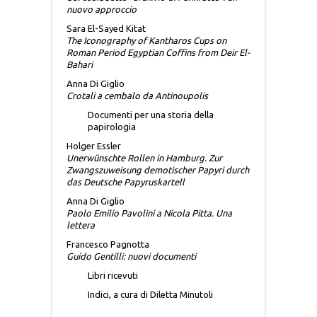
nuovo approccio
UBI SOCIETAS IBI IUS
Sara El-Sayed Kitat
The Iconography of Kantharos Cups on
Roman Period Egyptian Coffins from Deir El-
VARIA
Bahari
Anna Di Giglio
Crotali a cembalo da Antinoupolis
UMANESIMO DEI MODERNI
Documenti per una storia della
papirologia
QUADERNI DI MESSANA
Holger Essler
Unerwünschte Rollen in Hamburg. Zur
QUADERNI DELL’ASSOCIAZIONE ITALO-
Zwangszuweisung demotischer Papyri durch
das Deutsche Papyruskartell
TEDESCA
Anna Di Giglio
Paolo Emilio Pavolini a Nicola Pitta. Una
PHILOSOPHICA
lettera
Francesco Pagnotta
SAGGI DI DIRITTO E POLITICA
Guido Gentilli: nuovi documenti
AGROALIMENTARE
Libri ricevuti
Indici, a cura di Diletta Minutoli