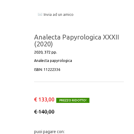
CATALOGHI
ANALECTA PAPYROLOGICA
Invia ad un amico
CITTÀ E TERRITORIO
COMPLESSITÀ
CORPUS FLAUBERTIANUM II
DRP RASSEGNA DI STUDI E RICERCHE
Analecta Papyrologica XXXII
(2020)
DOCUMENTI
STUDI TARDOANTICHI
2020, 372 pp.
Analecta papyrologica
EDIZIONE NAZIONALE DEI TESTI
ISBN:
11222336
UMANISTICI
FONTI E STUDI PER LA STORIA
DELL’UNIVERSITÀ DI MESSINA
€ 133,00
PREZZO RIDOTTO!
FUORI COLLANA
€ 140,00
HISTORICA
puoi pagare con: