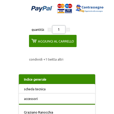
IL TESTO
IRIDE
ITINERARI ERUDITI
quantità:
AGGIUNGI AL CARRELLO
ITINERARI SICILIANI
L’ALBUM
condividi
+1
twitta
altri
L'UNIVERSO
Indice generale
MONOGRAFIE DI ARCHEOLOGIA
scheda tecnica
MONUMENTA IURIDICA SICILIENSIA
accessori
MONUMENTA HUMANITATIS
Graziano Ranocchia