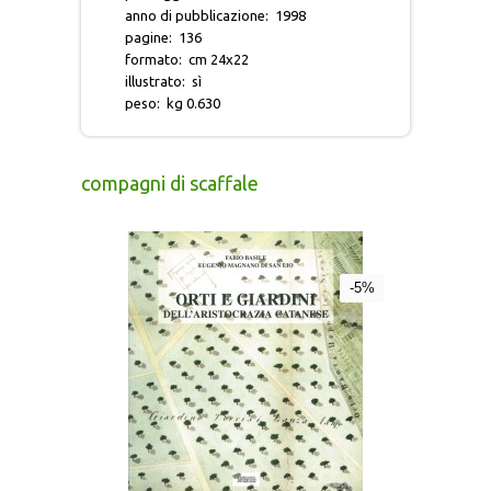
anno di pubblicazione
:
1998
MORGANA
pagine
:
136
formato
:
cm 24x22
illustrato
:
sì
NECROPOLI DELLA SICILIA ANTICA
peso
:
kg 0.630
PENSIERO POLITICO
compagni di scaffale
RICERCA PAPIROLOGICA
RICERCHE MONOGRAFICHE
-5%
RIFLESSI
STUDI E TESTI
TEATRO SICILIANO
TESTIMONIANZE