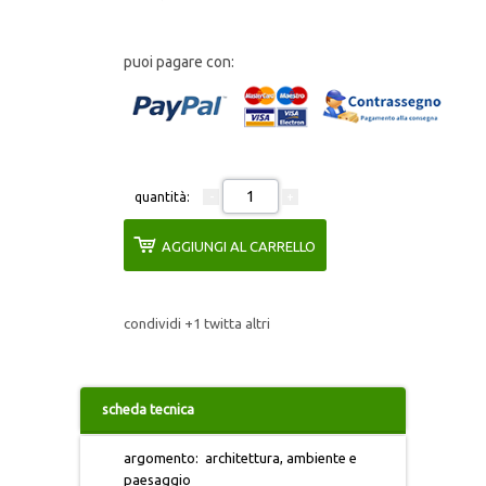
IL TESTO
puoi pagare con:
IRIDE
ITINERARI ERUDITI
ITINERARI SICILIANI
quantità:
L’ALBUM
AGGIUNGI AL CARRELLO
L'UNIVERSO
condividi
+1
twitta
altri
MONOGRAFIE DI ARCHEOLOGIA
MONUMENTA IURIDICA SICILIENSIA
scheda tecnica
MONUMENTA HUMANITATIS
argomento
:
architettura, ambiente e
paesaggio