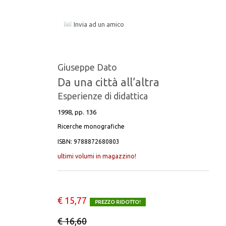
CATALOGHI
ANALECTA PAPYROLOGICA
Invia ad un amico
CITTÀ E TERRITORIO
COMPLESSITÀ
CORPUS FLAUBERTIANUM II
DRP RASSEGNA DI STUDI E RICERCHE
Giuseppe Dato
Da una città all’altra
DOCUMENTI
STUDI TARDOANTICHI
Esperienze di didattica
EDIZIONE NAZIONALE DEI TESTI
1998, pp. 136
UMANISTICI
Ricerche monografiche
ISBN:
9788872680803
FONTI E STUDI PER LA STORIA
DELL’UNIVERSITÀ DI MESSINA
ultimi volumi in magazzino!
FUORI COLLANA
€ 15,77
PREZZO RIDOTTO!
HISTORICA
€ 16,60